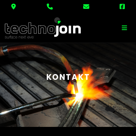
K
O
N
T
A
K
T